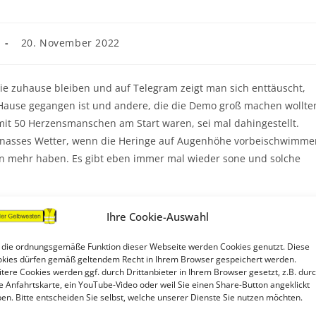
20. November 2022
ie zuhause bleiben und auf Telegram zeigt man sich enttäuscht,
 Hause gegangen ist und andere, die die Demo groß machen wollte
 mit 50 Herzensmanschen am Start waren, sei mal dahingestellt.
rst nasses Wetter, wenn die Heringe auf Augenhöhe vorbeischwimme
n mehr haben. Es gibt eben immer mal wieder sone und solche
ichts kommen. Wer seine entfernt lebende Mutter zu Besuch hat un
Ihre Cookie-Auswahl
n auf den Weg macht, dem gehört unsere Hochachtung. Was andere
rankenhaus eingeliefert wird, ist man selbstverständlich
 die ordnungsgemäße Funktion dieser Webseite werden Cookies genutzt. Diese
kies dürfen gemäß geltendem Recht in Ihrem Browser gespeichert werden.
wenn gute Sachen zerredet werden, statt miteinander zu reden.
tere Cookies werden ggf. durch Drittanbieter in Ihrem Browser gesetzt, z.B. dur
e Anfahrtskarte, ein YouTube-Video oder weil Sie einen Share-Button angeklickt
en. Bitte entscheiden Sie selbst, welche unserer Dienste Sie nutzen möchten.