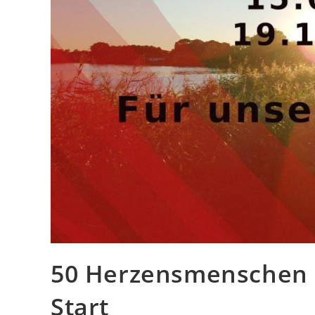
50 Her­zens­men­sche
Start