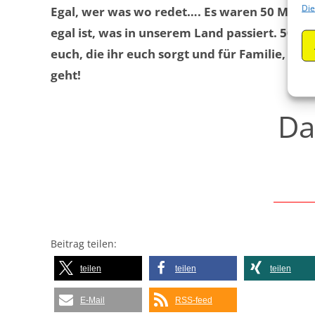
Die
Egal, wer was wo redet…. Es waren 50 Mensc
egal ist, was in unserem Land passiert. 50 M
euch, die ihr euch sorgt und für Familie, Ki
geht!
Da
Beitrag teilen:
teilen
teilen
teilen
E-Mail
RSS-feed